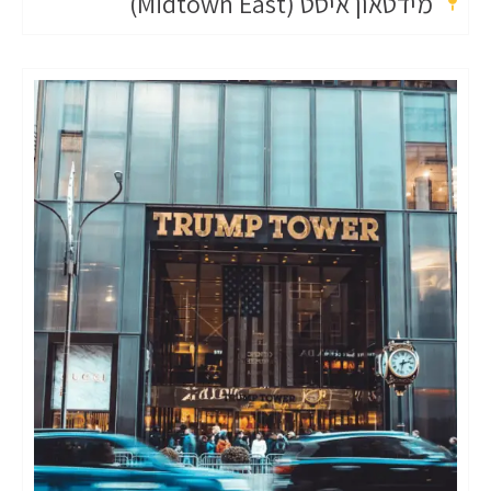
מידטאון איסט (Midtown East)