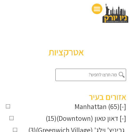
מידע כללי על ניו יורק
טיולים מחוץ לעיר
מחזות זמר בברודווי
מסלולי טיול מוכנים בניו יורק
מפת האטרקציות
אטרקציות
אזורים בעיר
Manhattan
(65)
[-]
[-]
דאון טאון (Downtown)
(15)
גריניץ' וילג' (Greenwich Village)
(3)