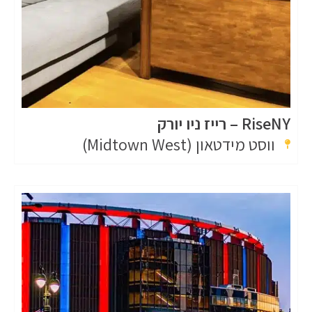
RiseNY – רייז ניו יורק
ווסט מידטאון (Midtown West)