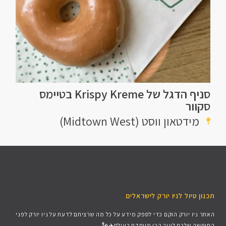
סניף הדגל של Krispy Kreme בטיימס
סקוור
מידטאון ווסט (Midtown West)
תכנון טיול לניו יורק לישראלים
האתר ניו יורק הוקם כדי לספק מידע על כל מה שרציתם לדעת על ניו יורק לפני
החופשה שלכם לעיר הכי מיוחדת בעולם✈️🗽