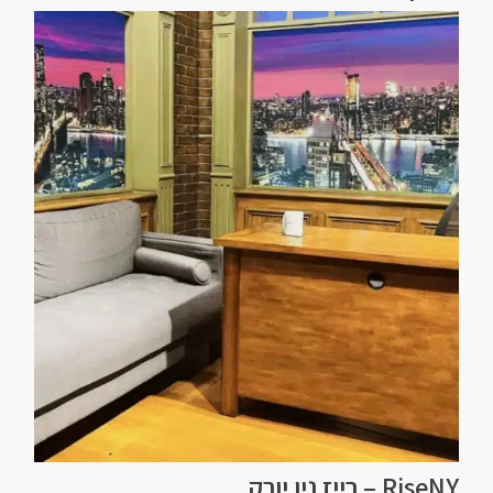
RiseNY – רייז ניו יורק