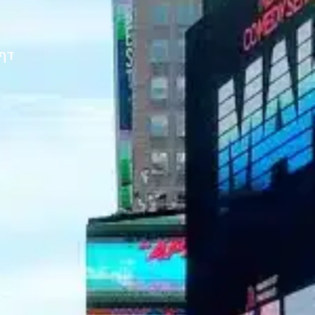
דף 
מ