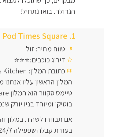
הגדולה. בואו נתחיל!
1. Pod Times Square – מלון זול ונעים בטיימס סקוור ניו יורק
טווח מחיר: זול
דירוג כוכבים:⭐⭐⭐
כתובת המלון: West 42nd Street, Hell's Kitchen
המלון הראשון עליו אנחנו 
טיימס סקוור הוא המלון Pod Times Square.
בוטיקי ומיוחד בניו יורק שנמצא ברח
אם תבחרו לשהות במלון זה 