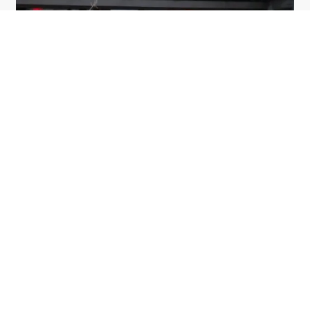
Pod Times Square
הל'ס קיטצ'ן (Hell's




Kitchen)

מלון פופולרי וזול יחסית בניו יורק
למידע נוסף
להזמנת המלון