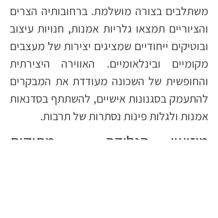
משתלבים בצורה מושלמת. ברחובותיה הצרים
והציוריים תמצאו גלריות אמנות, חנויות עיצוב
ובוטיקים ייחודיים שמציגים יצירות של מעצבים
מקומיים ובינלאומיים. האווירה היצירתית
והחופשית של השכונה מעודדת את המבקרים
להתעמק בסגנונות אישיים, להשתתף בסדנאות
אמנות ולגלות פינות נסתרות של תרבות.
מוזיאון הגלידה – מתיקות
שמשאירה טעם של עוד
אם כבר הגעתם לשכונת סוהו, מי יכול לעמוד
בפני הקריאה המפתה לטעום גלידה?
במוזיאון