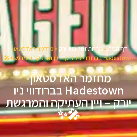
דף הבית
»
מחזות זמר בניו יורק
»
מחזמר האדסטאון-
Hadestown בברודווי ניו יורק – ויין העתיקה והמרגשת🎤
✨
מחזמר האדסטאון-
Hadestown בברודווי ניו
יורק – ויין העתיקה והמרגשת
🎤✨