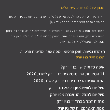
תכנון טיול לניו יורק לישראלים
האתר ניו יורק הוקם כדי לספק מידע על כל מה שרציתם לדעת על ניו יורק לפני
החופשה שלכם לעיר הכי מיוחדת בעולם✈️🗽
באתר שלנו תמצאו מידע על מלונות מומלצים, אטרקציות שחובה לבקר בהן בזמן
הטיול בניו יורק, התצפיות הכי שוות וכמובן מסלולי טיול מוכנים למי שאין כוח
להכין לבד מסלול לטיול שלו בניו יורק!
הצהרת נגישות
תוכן פרסומי
מפת אתר
מדיניות פרטיות
תכננו טיול בניו יורק​
איפה כדאי לישון בניו יורק?
11 המלונות הכי מומלצים בניו יורק לשנת 2026
המוזיאונים הכי טובים בניו יורק לשנת 2026
טיול יום לוושינגטון די. סי. מניו יורק
טיול יום למפלי הניאגרה מניו יורק
מחזות זמר בברודווי בניו יורק
מפת האטרקציות של ניו יורק