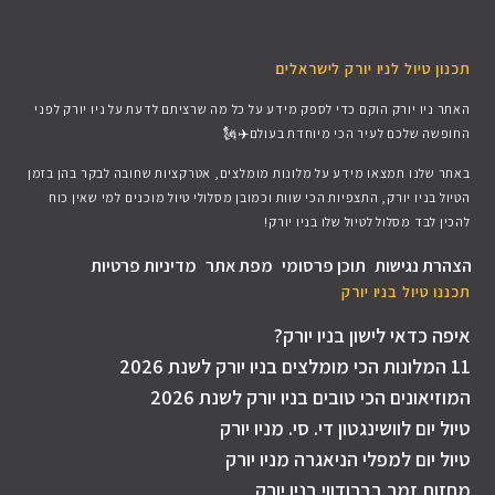
תכנון טיול לניו יורק לישראלים
האתר ניו יורק הוקם כדי לספק מידע על כל מה שרציתם לדעת על ניו יורק לפני
החופשה שלכם לעיר הכי מיוחדת בעולם✈️🗽
באתר שלנו תמצאו מידע על מלונות מומלצים, אטרקציות שחובה לבקר בהן בזמן
הטיול בניו יורק, התצפיות הכי שוות וכמובן מסלולי טיול מוכנים למי שאין כוח
להכין לבד מסלול לטיול שלו בניו יורק!
הצהרת נגישות
תוכן פרסומי
מפת אתר
מדיניות פרטיות
תכננו טיול בניו יורק​
איפה כדאי לישון בניו יורק?
11 המלונות הכי מומלצים בניו יורק לשנת 2026
המוזיאונים הכי טובים בניו יורק לשנת 2026
טיול יום לוושינגטון די. סי. מניו יורק
טיול יום למפלי הניאגרה מניו יורק
מחזות זמר בברודווי בניו יורק