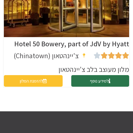
Hotel 50 Bowery, part of JdV by Hyatt
צ'יינהטאון (Chinatown)





מלון מעוצב בלב צ'יינהטאון
למידע נוסף
להזמנת המלון