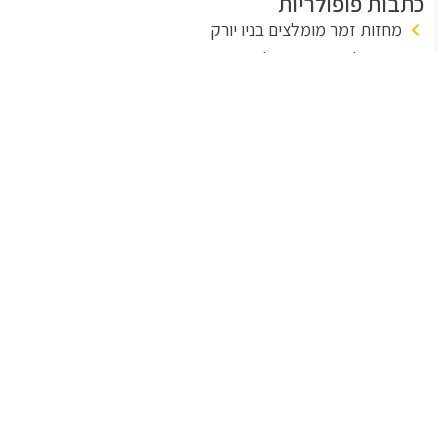
כתבות פופולריות
מחזות זמר מומלצים בניו יורק
11 המלונות הכי מומלצים בניו יורק
12 מלונות זולים ומרכזיים בניו יורק
תצפיות בניו יורק
27 אטרקציות בניו יורק שאסור לפספס
איפה כדאי לישון בניו יורק?
מזג אוויר בניו יורק לפי חודשי השנה
תחבורה ציבורית בניו יורק
איך להגיע משדה התעופה לעיר בניו יורק?